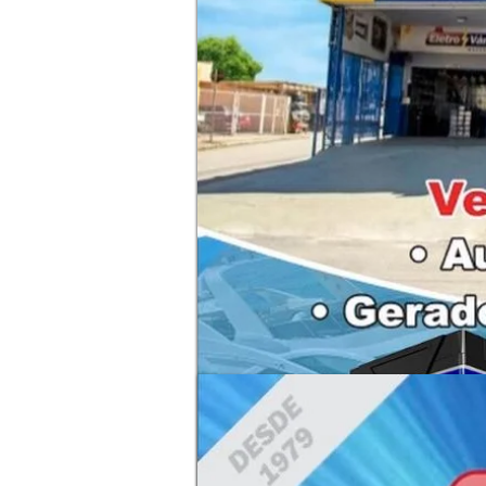
melhores ba
whatsapp ba
rápida.