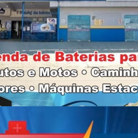
terias delivery Florianópolis 24 
terias moura melhor preço estoqu