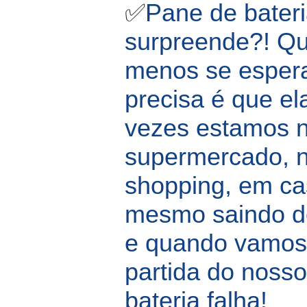
✅
Pane de bater
surpreende?! Q
menos se espera
precisa é que ela
vezes estamos 
supermercado, 
shopping, em ca
mesmo saindo do
e quando vamos
partida do nosso 
bateria falha!