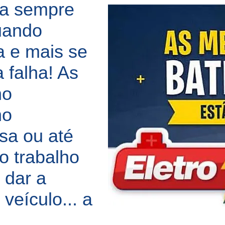
ia sempre
uando
 e mais se
 falha! As
no
no
sa ou até
 trabalho
 dar a
veículo... a